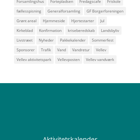
Forsamlingshus
Fortepladsen
Fredagscafe
Friskole
fællesspisning
Generalforsamling
GF Borgerforeningen
Grønt areal
Hjemmeside
Hjertestarter
Jul
Kirkeblad
Konfirmation
kriseberedskab
Landsbyliv
Livstræet
Nyheder
Pakkekalender
Sommerfest
Sponsorer
Trafik
Vand
Vandretur
Vellev
Vellev aktivitetspark
Vellevposten
Vellev vandværk
Aktivitetskalender