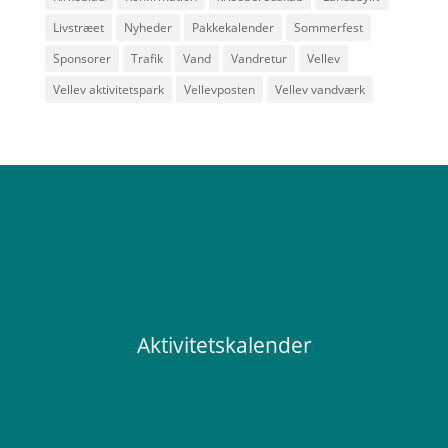
Livstræet
Nyheder
Pakkekalender
Sommerfest
Sponsorer
Trafik
Vand
Vandretur
Vellev
Vellev aktivitetspark
Vellevposten
Vellev vandværk
Aktivitetskalender