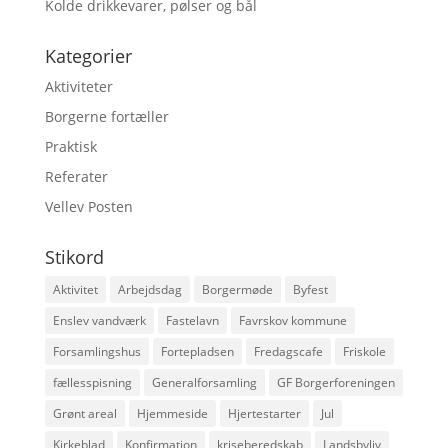
Kolde drikkevarer, pølser og bål
Kategorier
Aktiviteter
Borgerne fortæller
Praktisk
Referater
Vellev Posten
Stikord
Aktivitet
Arbejdsdag
Borgermøde
Byfest
Enslev vandværk
Fastelavn
Favrskov kommune
Forsamlingshus
Fortepladsen
Fredagscafe
Friskole
fællesspisning
Generalforsamling
GF Borgerforeningen
Grønt areal
Hjemmeside
Hjertestarter
Jul
Kirkeblad
Konfirmation
kriseberedskab
Landsbyliv