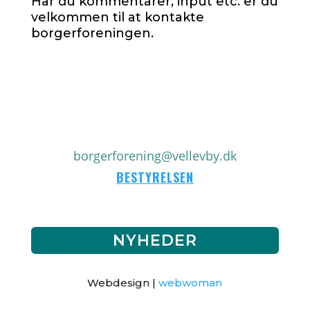
Har du kommentarer, input etc. er du
velkommen til at kontakte
borgerforeningen.
borgerforening@vellevby.dk
BESTYRELSEN
NYHEDER
Webdesign |
webwoman