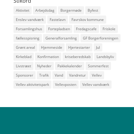
Stikord
Aktivitet
Arbejdsdag
Borgermøde
Byfest
Enslev vandværk
Fastelavn
Favrskov kommune
Forsamlingshus
Fortepladsen
Fredagscafe
Friskole
fællesspisning
Generalforsamling
GF Borgerforeningen
Grønt areal
Hjemmeside
Hjertestarter
Jul
Kirkeblad
Konfirmation
kriseberedskab
Landsbyliv
Livstræet
Nyheder
Pakkekalender
Sommerfest
Sponsorer
Trafik
Vand
Vandretur
Vellev
Vellev aktivitetspark
Vellevposten
Vellev vandværk