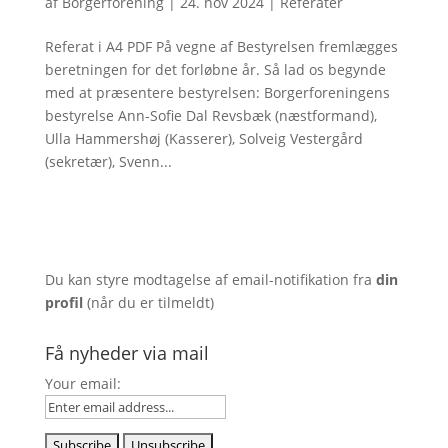
af
Borgerforening
|
24. nov 2024
|
Referater
Referat i A4 PDF På vegne af Bestyrelsen fremlægges
beretningen for det forløbne år. Så lad os begynde
med at præsentere bestyrelsen: Borgerforeningens
bestyrelse Ann-Sofie Dal Revsbæk (næstformand),
Ulla Hammershøj (Kasserer), Solveig Vestergård
(sekretær), Svenn...
Du kan styre modtagelse af email-notifikation fra
din
profil
(når du er tilmeldt)
Få nyheder via mail
Your email: