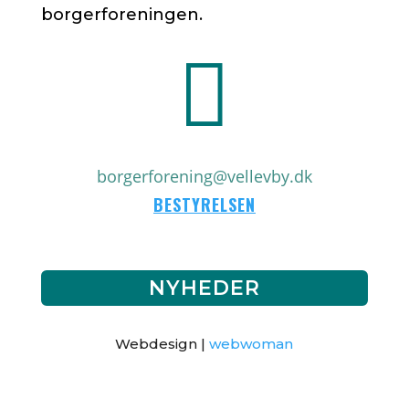
borgerforeningen.

borgerforening@vellevby.dk
BESTYRELSEN
NYHEDER
Webdesign |
webwoman