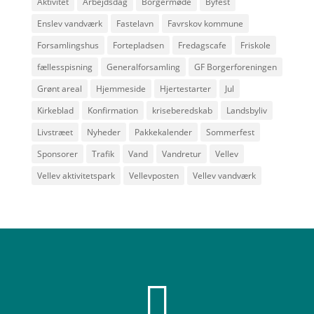
Aktivitet
Arbejdsdag
Borgermøde
Byfest
Enslev vandværk
Fastelavn
Favrskov kommune
Forsamlingshus
Fortepladsen
Fredagscafe
Friskole
fællesspisning
Generalforsamling
GF Borgerforeningen
Grønt areal
Hjemmeside
Hjertestarter
Jul
Kirkeblad
Konfirmation
kriseberedskab
Landsbyliv
Livstræet
Nyheder
Pakkekalender
Sommerfest
Sponsorer
Trafik
Vand
Vandretur
Vellev
Vellev aktivitetspark
Vellevposten
Vellev vandværk
