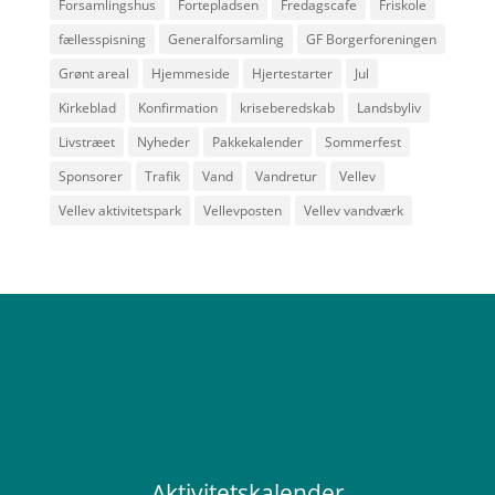
Forsamlingshus
Fortepladsen
Fredagscafe
Friskole
fællesspisning
Generalforsamling
GF Borgerforeningen
Grønt areal
Hjemmeside
Hjertestarter
Jul
Kirkeblad
Konfirmation
kriseberedskab
Landsbyliv
Livstræet
Nyheder
Pakkekalender
Sommerfest
Sponsorer
Trafik
Vand
Vandretur
Vellev
Vellev aktivitetspark
Vellevposten
Vellev vandværk
Aktivitetskalender