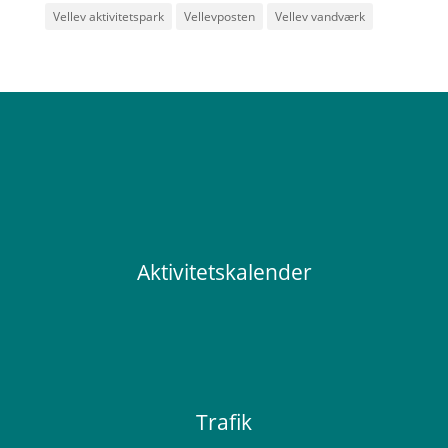
Vellev aktivitetspark
Vellevposten
Vellev vandværk
Aktivitetskalender
Trafik