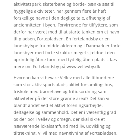
aktivitetspark, skaterbane og borde- bænke sæt til
hyggelige aktiviteter, har gennem flere år haft
forskellige navne i den daglige tale, afhængig af
ancienniteten i byen. Forvirrende for tilflyttere, som
derfor har været med til at starte tanken om et navn
til pladsen, Fortepladsen. En fortelandsby er en
landsbytype fra middelalderen og i Danmark er forte
landsbyer med forte struktur meget sjældne i den
oprindelig åbne form med tydelig åben plads – læs
mere om Fortelandsby på www.vellevby.dk
Hvordan kan vi bevare Vellev med alle tilbuddene
som stor aktiv sportsplads, aktivt forsamlingshus,
friskole med børnehave og fritidsordning samt
aktiviteter på det store grønne areal? Det kan vi
blandt andet ved et aktivt foreningsarbejde,
deltagelse og sammenhold. Det er i væsentlig grad
os der bor i Vellev og omegn, der skal sikre et
nærværende lokalsamfund med liv, udvikling og
tiltrækning. Vi vil med navngivning af Fortepladsen,