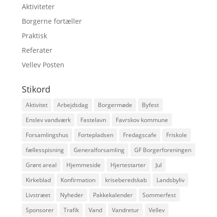
Aktiviteter
Borgerne fortæller
Praktisk
Referater
Vellev Posten
Stikord
Aktivitet
Arbejdsdag
Borgermøde
Byfest
Enslev vandværk
Fastelavn
Favrskov kommune
Forsamlingshus
Fortepladsen
Fredagscafe
Friskole
fællesspisning
Generalforsamling
GF Borgerforeningen
Grønt areal
Hjemmeside
Hjertestarter
Jul
Kirkeblad
Konfirmation
kriseberedskab
Landsbyliv
Livstræet
Nyheder
Pakkekalender
Sommerfest
Sponsorer
Trafik
Vand
Vandretur
Vellev